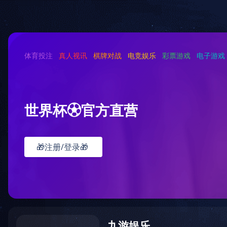
网站首页
设计