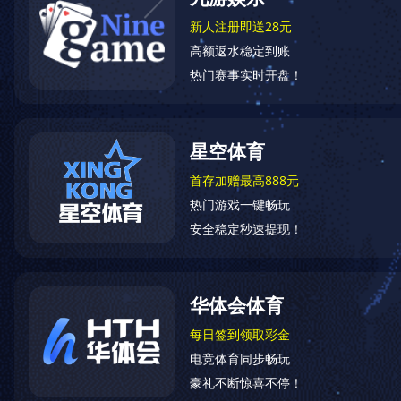
行业现状与发展背景
在过去的几年中，建材家居行业经历了快速发展，尤其是20
建材与家居产品的需求随之增长。与此同时，全球范围内
产品的兴起。