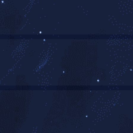
21年至2023年间，市场规模逐年扩大。消费者对家居环境的重视程度日
的环保政策和可持续发展的理念也逐渐影响了这个行业，推动了绿色建材