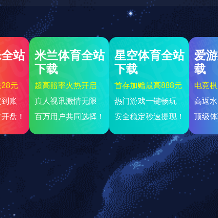
舒适性和安全性，这直接促进了建材家居市场的变化。各种新材料的出现
改善他们的居住空间。
意识的增强，越来越多的消费者倾向于选择环保材料。比如，竹材作为一种
还具有良好的环保性能。
）涂料，这类产品不仅能降低室内污染，还能确保家庭成员的健康。在市
的青睐。