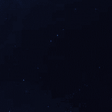
进了企业的
智能照
音箱的普及
加人性化的
独特需求。
的家居产
，企业应